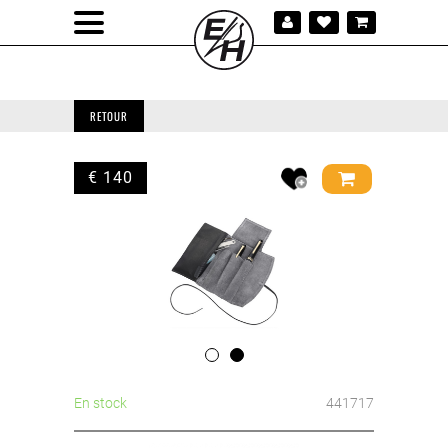
RETOUR
€ 140
En stock
441717