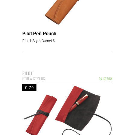
Pilot Pen Pouch
Etui 1 Stylo Camel S
PILOT
ETUI À STYLOS
EN STOCK
€ 79