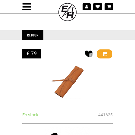
RETOUR
€ 79
En stock
441625