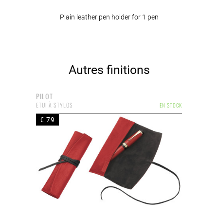
Plain leather pen holder for 1 pen
Autres finitions
PILOT
ETUI À STYLOS
EN STOCK
€ 79