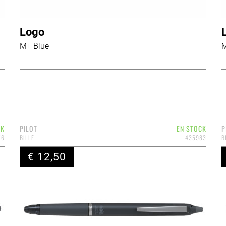
Logo
M+ Blue
M
CK
PILOT
EN STOCK
P
76
BILLE
435983
B
€ 12,50