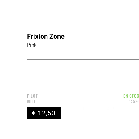
Frixion Zone
Pink
PILOT
EN STO
BILLE
4359
€ 12,50