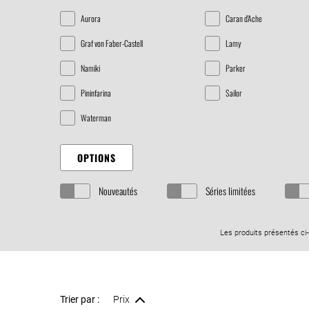
Aurora
Caran d'Ache
Graf von Faber-Castell
Lamy
Namiki
Parker
Pininfarina
Sailor
Waterman
OPTIONS
Nouveautés
Séries limitées
Les produits présentés ci
Trier par :
Prix