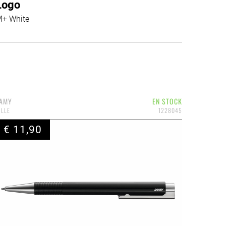
Logo
+ White
AMY
EN STOCK
ILLE
1228045
€ 11,90