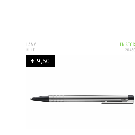
LAMY
EN STO
BILLE
12038
€ 9,50