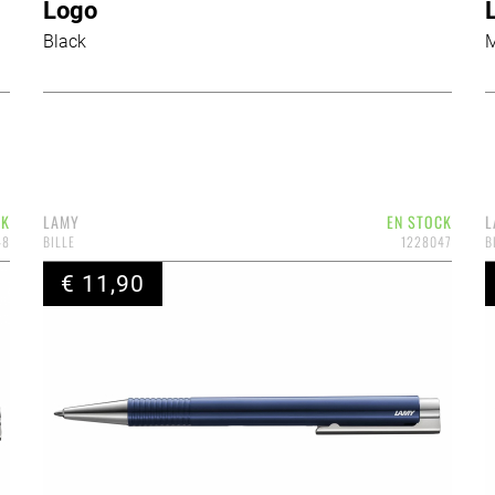
Logo
Black
M
CK
LAMY
EN STOCK
L
48
BILLE
1228047
B
€ 11,90