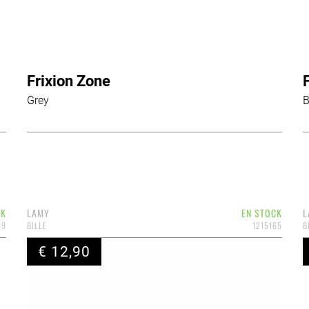
Frixion Zone
Grey
B
CK
LAMY
EN STOCK
L
69
BILLE
1215165
B
€ 12,90