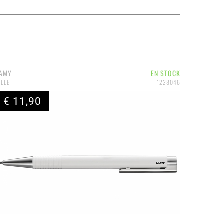
AMY
EN STOCK
ILLE
1228046
€ 11,90