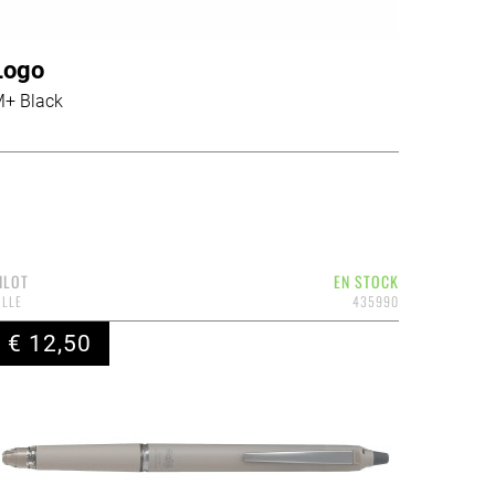
Logo
+ Black
ILOT
EN STOCK
ILLE
435990
€ 12,50