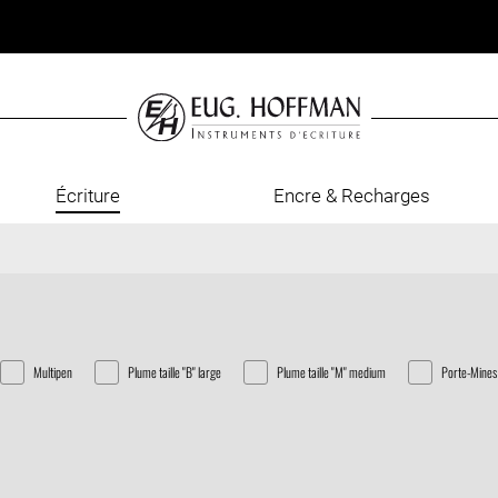
Écriture
Encre & Recharges
Multipen
Plume taille "B" large
Plume taille "M" medium
Porte-Mines