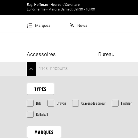
Eug. Hoffman
- Heures d'Ouverture
Lundi: fermé - Mardi à Samedi: 09h30 - 18h00
Marques
News
Accessoires
Bureau
1103
PRODUITS
TYPES
Bille
Crayon
Crayons de couleur
Fineliner
Rollerball
MARQUES