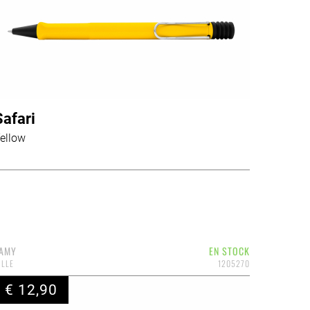
Safari
ellow
AMY
EN STOCK
ILLE
1205270
€ 12,90