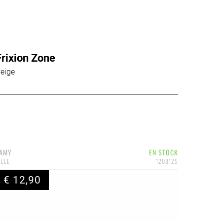
Frixion Zone
eige
AMY
EN STOCK
ILLE
1208125
€ 12,90