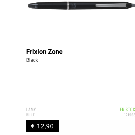
Frixion Zone
Black
LAMY
EN STO
BILLE
12196
€ 12,90