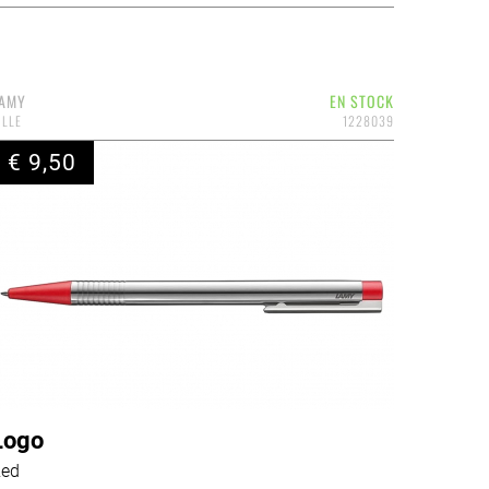
AMY
EN STOCK
ILLE
1228039
€ 9,50
Logo
ed