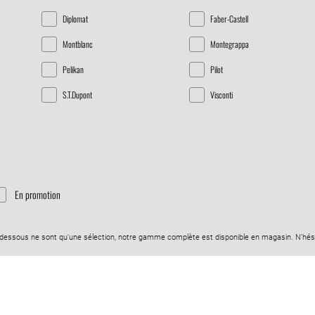
Diplomat
Faber-Castell
Montblanc
Montegrappa
Pelikan
Pilot
S.T.Dupont
Visconti
En promotion
-dessous ne sont qu'une sélection, notre gamme complète est disponible en magasin. N’hési