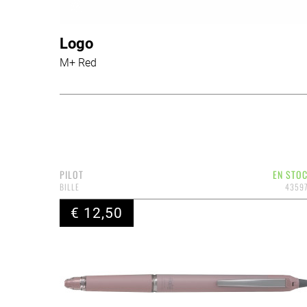
Logo
M+ Red
PILOT
EN STO
BILLE
4359
€ 12,50