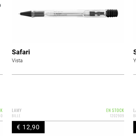
Safari
Vista
Y
CK
LAMY
EN STOCK
L
80
BILLE
1202909
B
€ 12,90