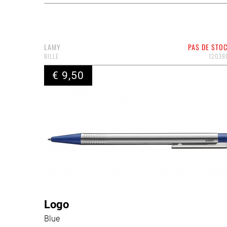
LAMY
PAS DE STO
BILLE
12038
€ 9,50
Logo
Blue