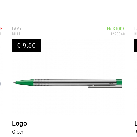
CK
LAMY
EN STOCK
L
01
BILLE
1228040
B
€ 9,50
Logo
Green
R