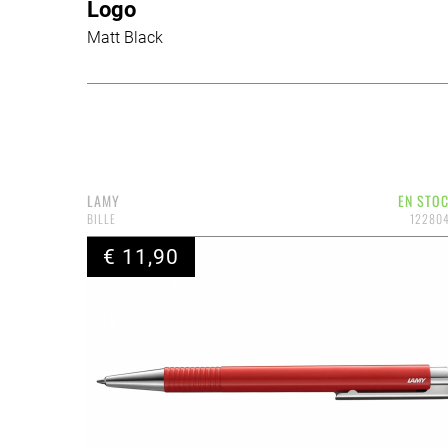
Logo
Matt Black
LAMY
EN STO
BILLE
12280
€ 11,90