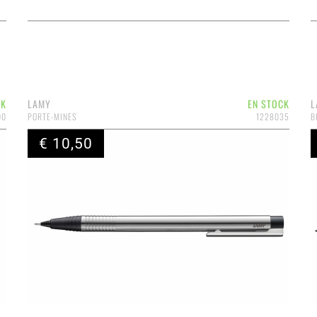
CK
LAMY
EN STOCK
L
00
PORTE-MINES
1228035
B
€ 10,50