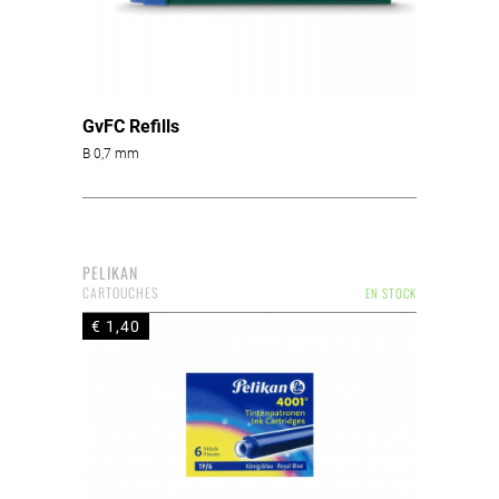
GvFC Refills
B 0,7 mm
PELIKAN
CARTOUCHES
EN STOCK
€ 1,40