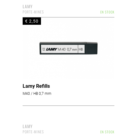
LAMY
PORTE-MINES
EN STOCK
€ 2,50
Lamy Refills
M40 / HB 0,7 mm
LAMY
PORTE-MINES
EN STOCK