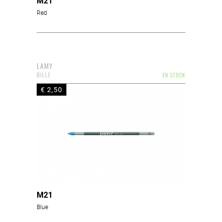
M21
Red
LAMY
BILLE
EN STOCK
€ 2,50
M21
Blue