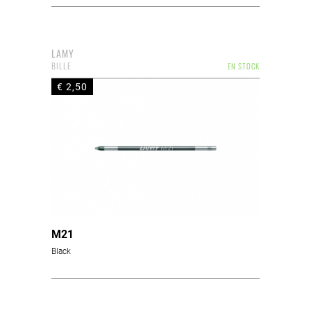
LAMY
BILLE
EN STOCK
€ 2,50
M21
Black