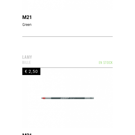
M21
Green
LAMY
BILLE
EN STOCK
€ 2,50