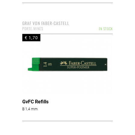
GRAF VON FABER-CASTELL
PORTE-MINES
EN STOCK
€ 1,70
GvFC Refills
B 1,4 mm