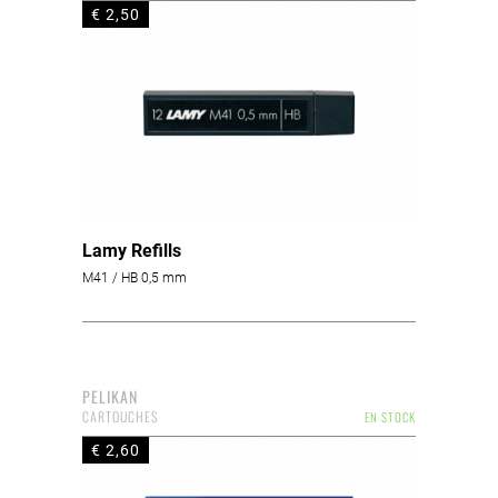
€ 2,50
Lamy Refills
M41 / HB 0,5 mm
PELIKAN
CARTOUCHES
EN STOCK
€ 2,60