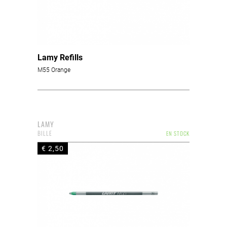
Lamy Refills
M55 Orange
LAMY
BILLE
EN STOCK
€ 2,50