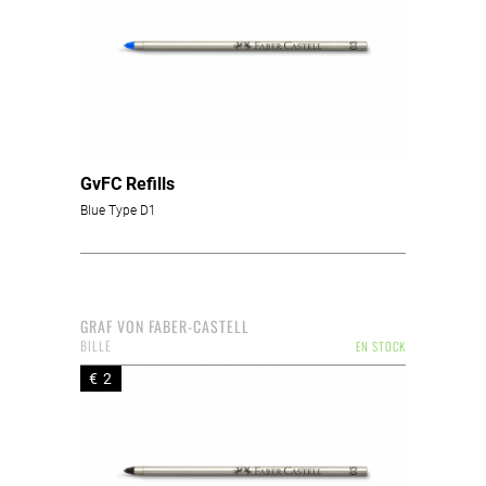
GvFC Refills
Blue Type D1
GRAF VON FABER-CASTELL
BILLE
EN STOCK
€ 2