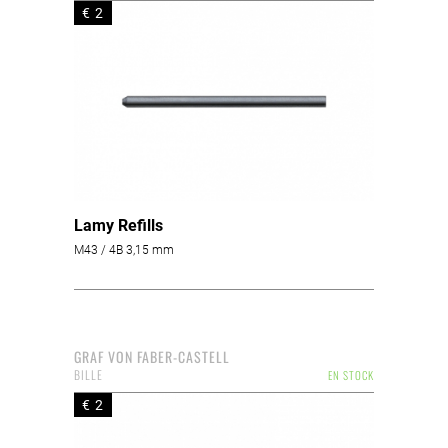
€ 2
Lamy Refills
M43 / 4B 3,15 mm
GRAF VON FABER-CASTELL
BILLE
EN STOCK
€ 2