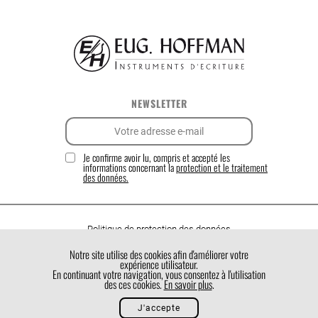
NEWSLETTER
Je confirme avoir lu, compris et accepté les
informations concernant la
protection et le traitement
des données.
Politique de protection des données
Politique de cookies
Notre site utilise des cookies afin d'améliorer votre
expérience utilisateur.
Conditions générales de vente
En continuant votre navigation, vous consentez à l'utilisation
des ces cookies.
En savoir plus
.
J'accepte
Made by