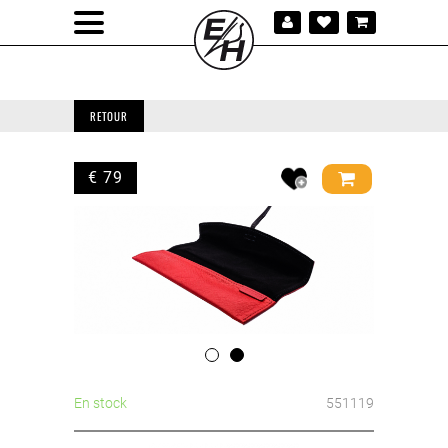
RETOUR
€ 79
En stock
551119