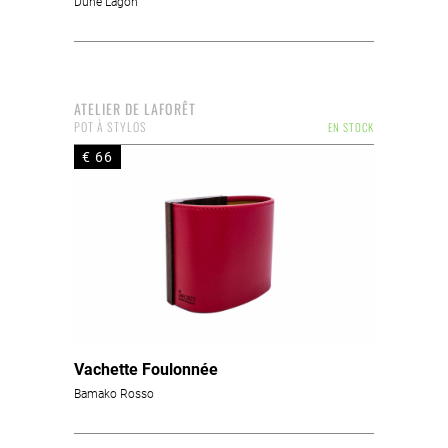
Dune Lagon
ATELIER DE LAFORÊT
POT À STYLOS
EN STOCK
€ 66
Vachette Foulonnée
Bamako Rosso