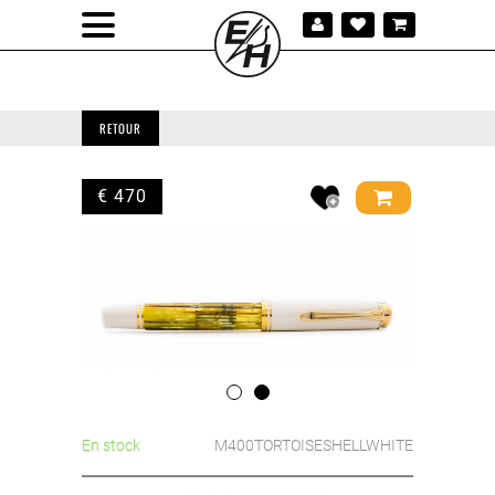
RETOUR
€ 470
En stock
M400TORTOISESHELLWHITE