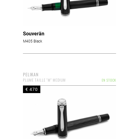
Souverän
M405 Black
PELIKAN
PLUME TAILLE "M" MEDIUM
EN STOCK
€ 470