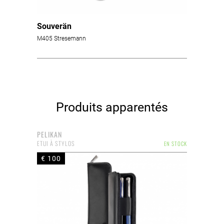
Souverän
M405 Stresemann
Produits apparentés
PELIKAN
ETUI À STYLOS
EN STOCK
€ 100