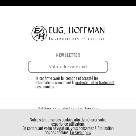
NEWSLETTER
Je confirme avoir lu, compris et accepté les
informations concernant la
protection et le traitement
des données.
Politique de protection des données
Politique de cookies
Notre site utilise des cookies afin d'améliorer votre
expérience utilisateur.
Conditions générales de vente
En continuant votre navigation, vous consentez à l'utilisation
des ces cookies.
En savoir plus
.