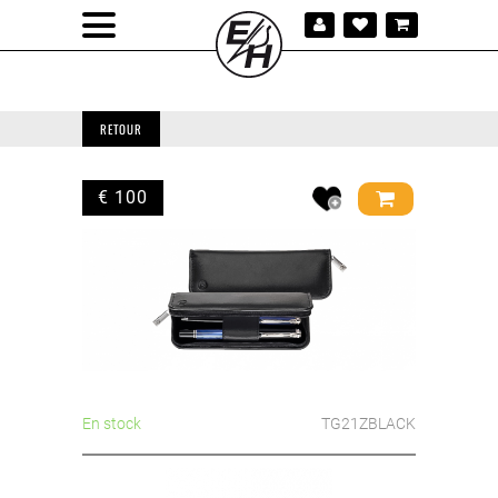
RETOUR
€ 100
En stock
TG21ZBLACK