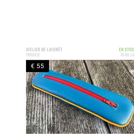
ATELIER DE LAFORÊT
EN STO
TROUSSE
19.80_L
€ 55