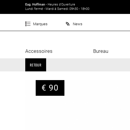
Eug. Hoffman
- Heures d'Ouverture
Lundi: fermé - Mardi à Samedi: 09h30 - 18h00
Marques
News
Accessoires
Bureau
RETOUR
€ 90