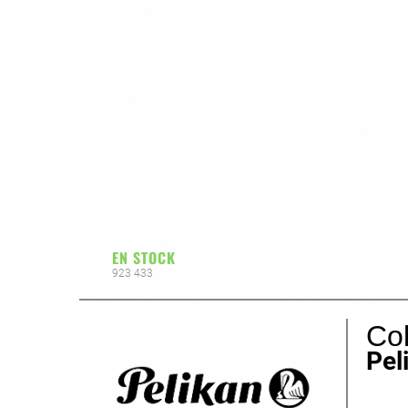
EN STOCK
923 433
Col
Pel