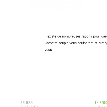
Il existe de nombreuses façons pour garde
vachette souple vous équiperont et protè
vous.
PELIKAN
EN STO
ETUI À STYLOS
923 4