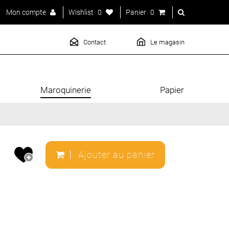
Mon compte
Wishlist
0
Panier
0
Contact
Le magasin
Maroquinerie
Papier
Ajouter au panier