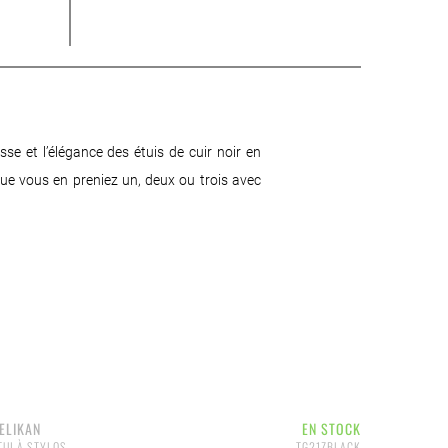
se et l’élégance des étuis de cuir noir en
ue vous en preniez un, deux ou trois avec
ELIKAN
EN STOCK
TUI À STYLOS
TG21ZBLACK