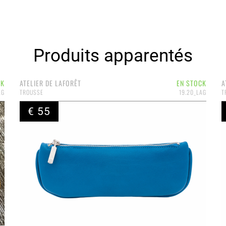
Produits apparentés
CK
ATELIER DE LAFORÊT
EN STOCK
A
AG
TROUSSE
19.20_LAG
T
€ 55