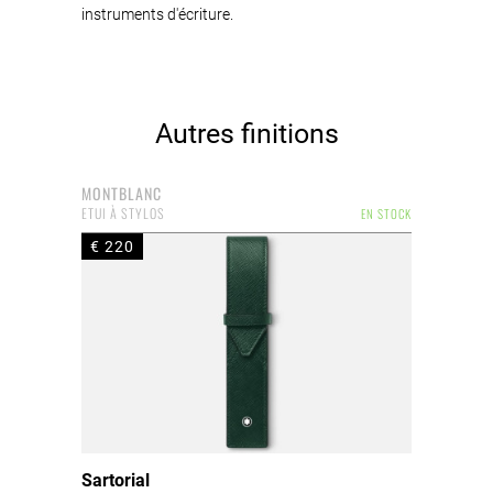
instruments d'écriture.
Autres finitions
MONTBLANC
ETUI À STYLOS
EN STOCK
€ 220
Sartorial