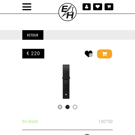
RETOUR
€ 220
En stock
130750