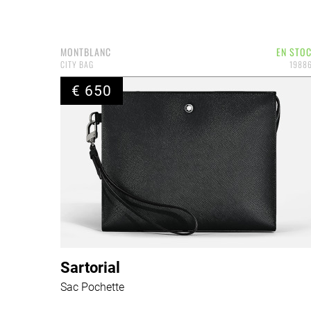
MONTBLANC
EN STO
CITY BAG
1988
€ 650
Sartorial
Sac Pochette