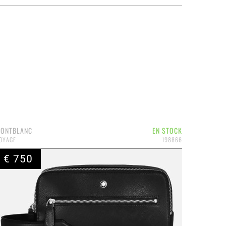
ONTBLANC
EN STOCK
OYAGE
198866
€ 750