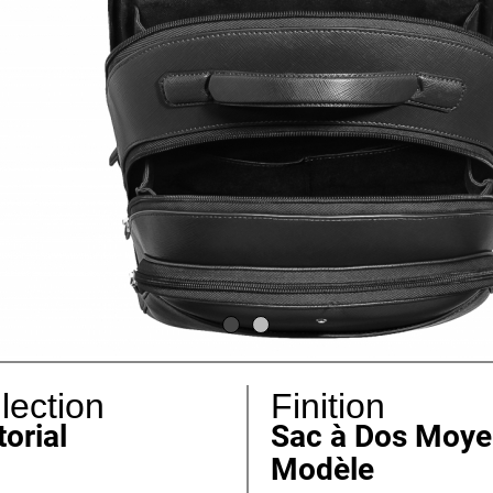
lection
Finition
torial
Sac à Dos Moy
Modèle