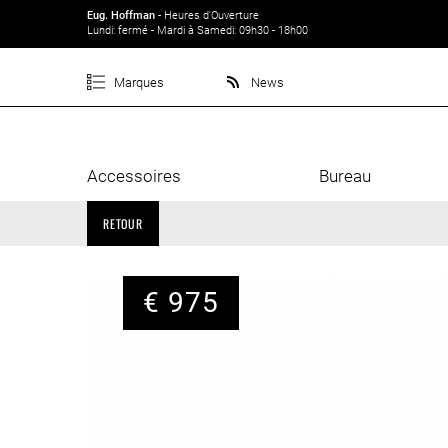
Eug. Hoffman
- Heures d'Ouverture
Lundi: fermé - Mardi à Samedi: 09h30 - 18h00
Marques
News
Accessoires
Bureau
RETOUR
€ 975