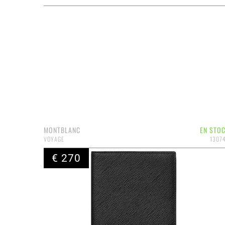
MONTBLANC
EN STO
VOYAGE
1307
€ 270