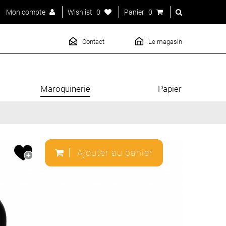
Mon compte
Wishlist
0
Panier
0
Contact
Le magasin
Maroquinerie
Papier
Ajouter au panier