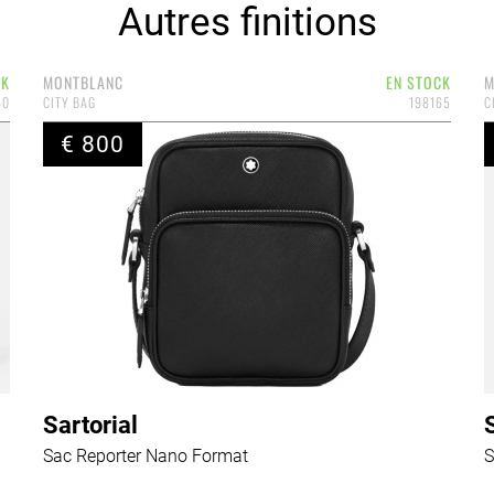
Autres finitions
CK
MONTBLANC
EN STOCK
M
60
CITY BAG
198165
C
€ 800
Sartorial
Sac Reporter Nano Format
S