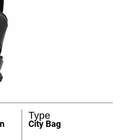
Type
en
City Bag