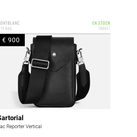
ONTBLANC
EN STOCK
ITY BAG
198857
€ 900
Sartorial
ac Reporter Vertical