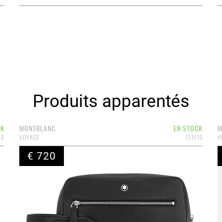
Produits apparentés
CK
MONTBLANC
EN STOCK
M
46
VOYAGE
131719
V
€ 720