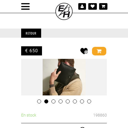
RETOUR
€ 650
En stock
198860