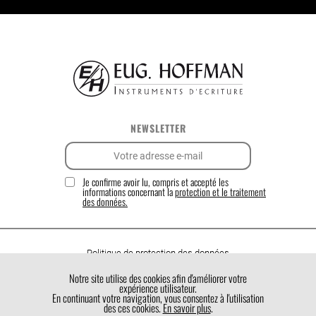
NEWSLETTER
Je confirme avoir lu, compris et accepté les
informations concernant la
protection et le traitement
des données.
Politique de protection des données
Politique de cookies
Notre site utilise des cookies afin d'améliorer votre
expérience utilisateur.
Conditions générales de vente
En continuant votre navigation, vous consentez à l'utilisation
des ces cookies.
En savoir plus
.