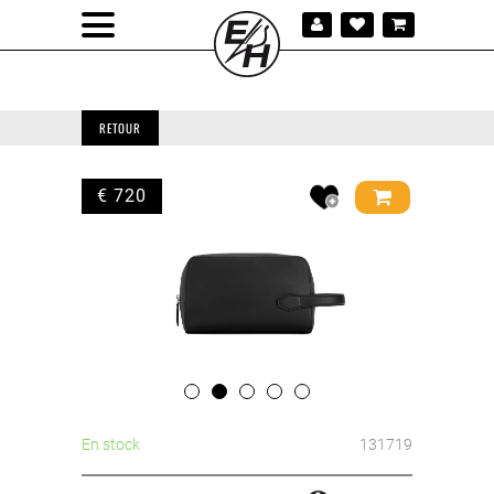
RETOUR
€ 720
En stock
131719