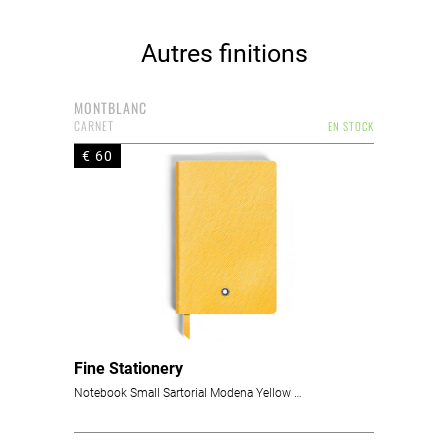
Autres finitions
MONTBLANC
CARNET
EN STOCK
€ 60
Fine Stationery
Notebook Small Sartorial Modena Yellow Lined