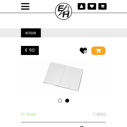
RETOUR
€ 90
En stock
116052