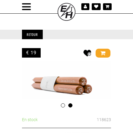
RETOUR
€ 19
En stock
118623