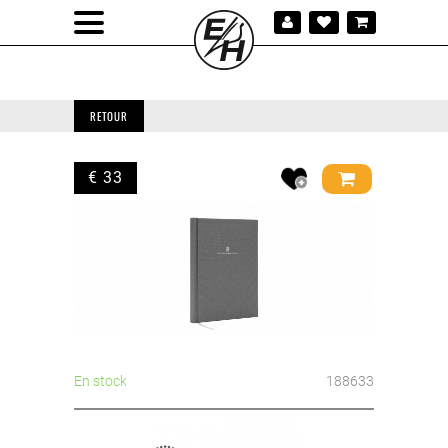
RETOUR
€ 33
En stock
188633