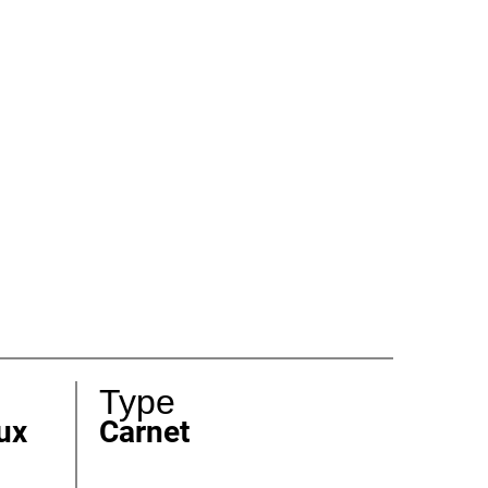
Type
ux
Carnet