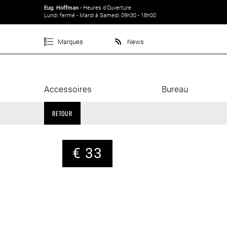
Eug. Hoffman
- Heures d'Ouverture
Lundi: fermé - Mardi à Samedi: 09h30 - 18h00
Marques
News
Accessoires
Bureau
RETOUR
€ 33