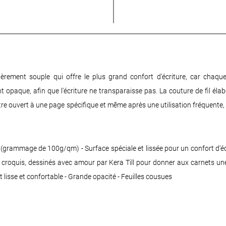
lièrement souple qui offre le plus grand confort d'écriture, car chaqu
 opaque, afin que l'écriture ne transparaisse pas. La couture de fil élabo
t être ouvert à une page spécifique et même après une utilisation fréquent
té (grammage de 100g/qm) - Surface spéciale et lissée pour un confort d'é
tits croquis, dessinés avec amour par Kera Till pour donner aux carnets un
 lisse et confortable - Grande opacité - Feuilles cousues