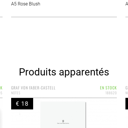
A5 Rose Blush
A
Produits apparentés
CK
GRAF VON FABER-CASTELL
EN STOCK
G
05
NOTES
188620
N
€ 18