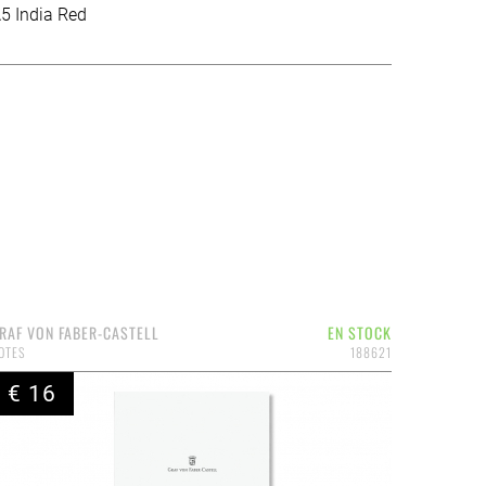
5 India Red
RAF VON FABER-CASTELL
EN STOCK
OTES
188621
€ 16