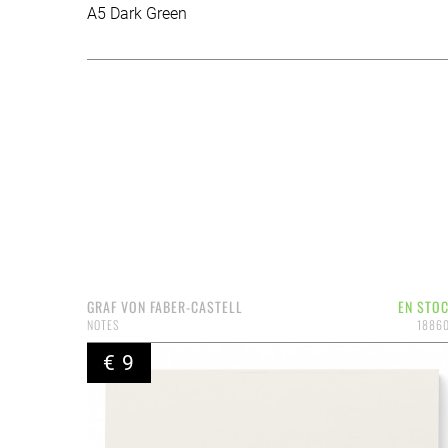
A5 Dark Green
GRAF VON FABER-CASTELL
EN STO
NOTES
1886
€ 9