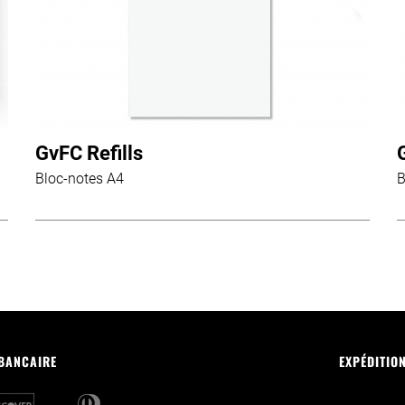
GvFC Refills
Bloc-notes A4
B
 BANCAIRE
EXPÉDITIO