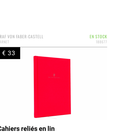
RAF VON FABER-CASTELL
EN STOCK
ARNET
188677
€ 33
Cahiers reliés en lin