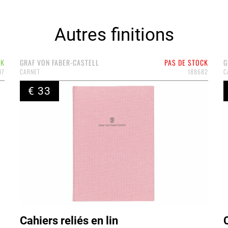
Autres finitions
CK
GRAF VON FABER-CASTELL
PAS DE STOCK
G
17
CARNET
188682
C
€ 33
Cahiers reliés en lin