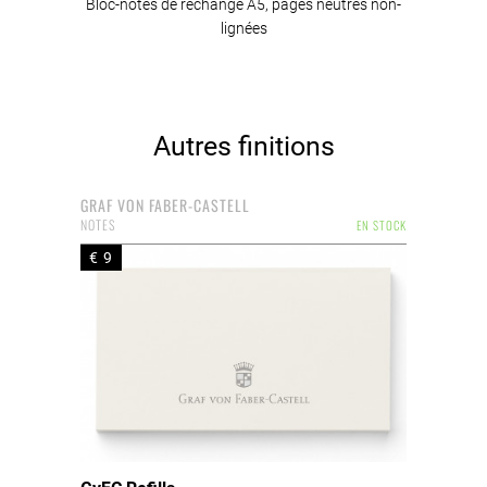
Bloc-notes de rechange A5, pages neutres non-
lignées
Autres finitions
GRAF VON FABER-CASTELL
NOTES
EN STOCK
€ 9