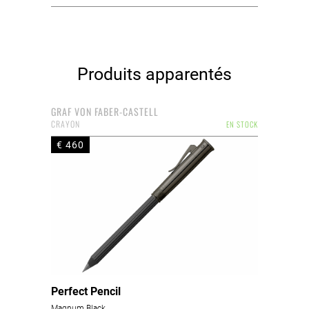
Produits apparentés
GRAF VON FABER-CASTELL
CRAYON
EN STOCK
€ 460
Perfect Pencil
Magnum Black