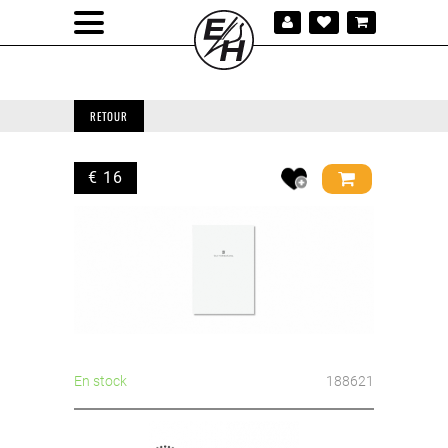
RETOUR
€ 16
En stock
188621