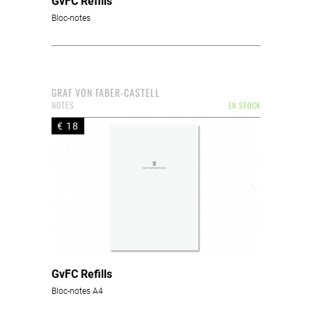
GvFC Refills
Bloc-notes
GRAF VON FABER-CASTELL
NOTES
EN STOCK
€ 18
GvFC Refills
Bloc-notes A4