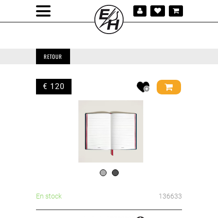
RETOUR
€ 120
En stock
136633