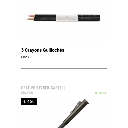
3 Crayons Guillochés
Black
GRAF VON FABER-CASTELL
CRAYON
EN STOCK
€ 460