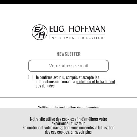
NEWSLETTER
Je confirme avoir lu, compris et accepté les
informations concernant la
protection et le traitement
des données.
Politique de protection des données
Politique de cookies
Notre site utilise des cookies afin d'améliorer votre
expérience utilisateur.
Conditions générales de vente
En continuant votre navigation, vous consentez à l'utilisation
des ces cookies.
En savoir plus
.