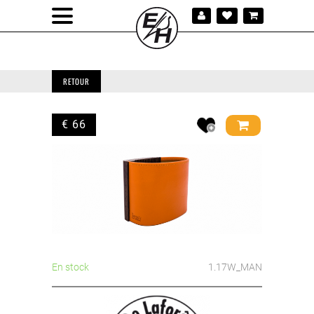
RETOUR
€ 66
En stock
1.17W_MAN