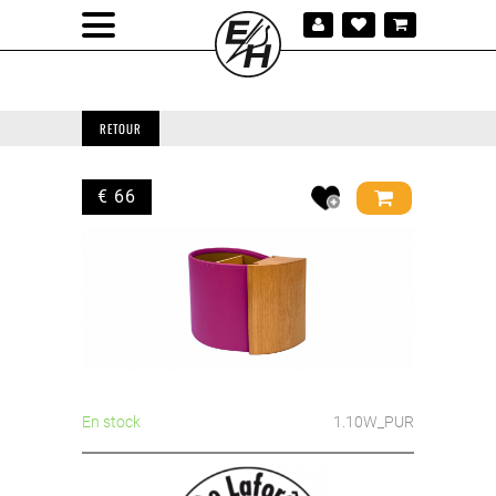
RETOUR
€ 66
En stock
1.10W_PUR