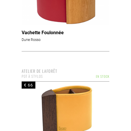
Vachette Foulonnée
Dune Rosso
ATELIER DE LAFORÊT
POT À STYLOS
EN STOCK
€ 66