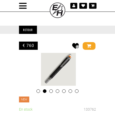
RETOUR
€ 760
NEW
En stock
133762