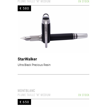
PLUME TAILLE "M" MEDIUM
EN STOCK
€ 580
StarWalker
Ultra Black Precious Resin
MONTBLANC
PLUME TAILLE "M" MEDIUM
EN STOCK
€ 650