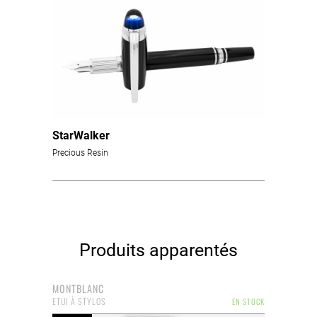
StarWalker
Precious Resin
Produits apparentés
MONTBLANC
ETUI À STYLOS
EN STOCK