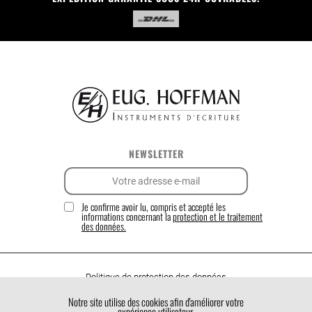
NEWSLETTER
Je confirme avoir lu, compris et accepté les
informations concernant la
protection et le traitement
des données.
Politique de protection des données
Politique de cookies
Notre site utilise des cookies afin d'améliorer votre
expérience utilisateur.