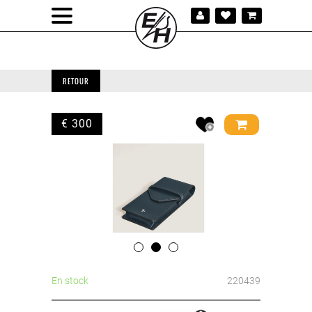
RETOUR
€ 300
En stock
220439