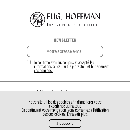
NEWSLETTER
Je confirme avoir lu, compris et accepté les
informations concernant la
protection et le traitement
des données.
Politique de protection des données
Politique de cookies
Notre site utilise des cookies afin d'améliorer votre
expérience utilisateur.
Conditions générales de vente
En continuant votre navigation, vous consentez à l'utilisation
des ces cookies.
En savoir plus
.
J'accepte
Made by