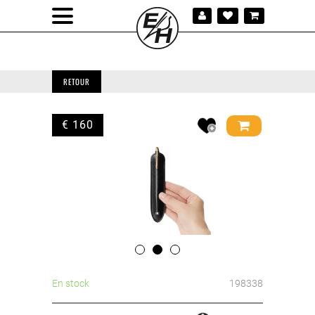
RETOUR
€ 160
En stock
198338