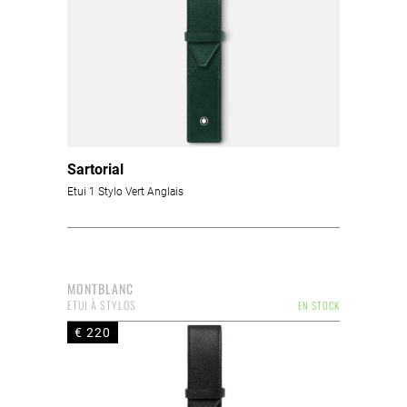
Sartorial
Etui 1 Stylo Vert Anglais
MONTBLANC
ETUI À STYLOS
EN STOCK
€ 220