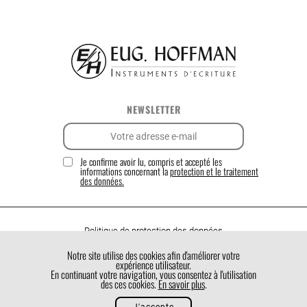
NEWSLETTER
Je confirme avoir lu, compris et accepté les
informations concernant la
protection et le traitement
des données.
Politique de protection des données
Politique de cookies
Notre site utilise des cookies afin d'améliorer votre
expérience utilisateur.
Conditions générales de vente
En continuant votre navigation, vous consentez à l'utilisation
des ces cookies.
En savoir plus
.