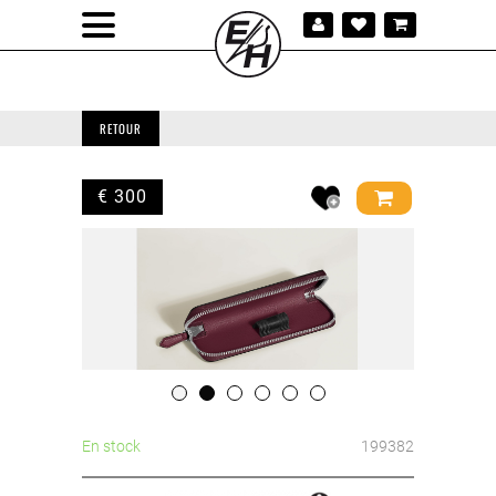
RETOUR
€ 300
En stock
199382