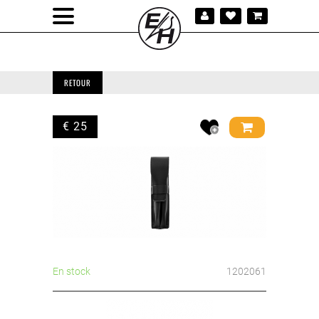
RETOUR
€ 25
En stock
1202061