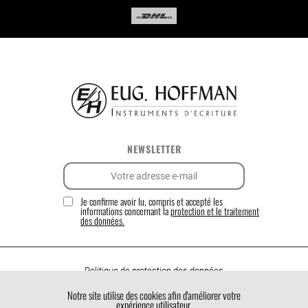
NEWSLETTER
Je confirme avoir lu, compris et accepté les
informations concernant la
protection et le traitement
des données.
Politique de protection des données
Politique de cookies
Notre site utilise des cookies afin d'améliorer votre
expérience utilisateur.