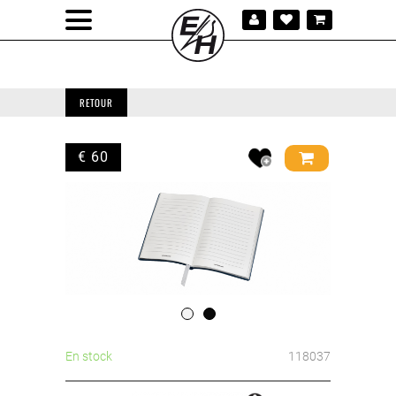
RETOUR
€ 60
En stock
118037