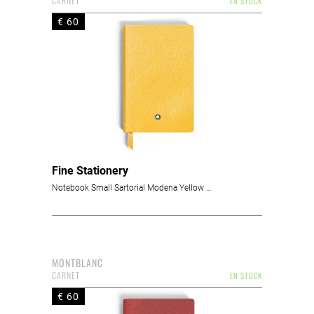
CARNET
EN STOCK
€ 60
Fine Stationery
Notebook Small Sartorial Modena Yellow Lined
MONTBLANC
CARNET
EN STOCK
€ 60