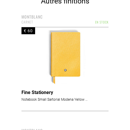
Autres finitions
MONTBLANC
CARNET
EN STOCK
€ 60
Fine Stationery
Notebook Small Sartorial Modena Yellow Lined