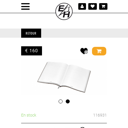
RETOUR
€ 160
En stock
116931