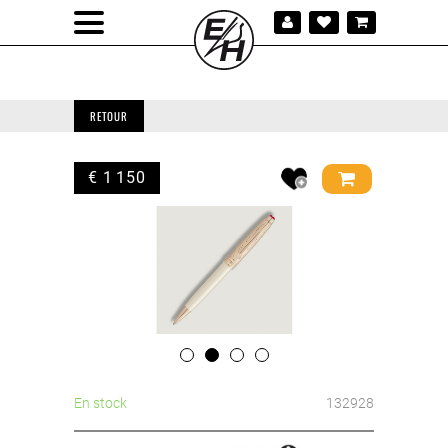
RETOUR
€ 1 150
En stock
132928