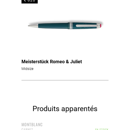
€ 820
Meisterstück Romeo & Juliet
Midsize
Produits apparentés
MONTBLANC
CARNET
EN STOCK