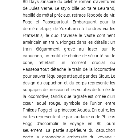
80 Days s'inspire du célèbre roman d'aventures
de Jules Verne. Le stylo bille Solitaire LeGrand,
habillé de métal précieux, retrace l'épopée de Mr.
Fogg et Passepartout. Embarquant pour la
dernière étape, de Yokohama à Londres via les
États-Unis, le duo traverse le vaste continent
américain en train. Plongez dans les détails : un
train élégamment gravé au laser sur le
capuchon, un motif de chaîne de sécurité sur le
cône, reflétant un moment crucial où
Passepartout détache le train de la locomotive
pour sauver l'équipage attaqué par des Sioux. Le
design du capuchon et du corps représente les
soupapes de pression et les volutes de fumée de
la locomotive, tandis que l’agrafe est ornée d'un
cœur laqué rouge, symbole de l'union entre
Phileas Fogg et la princesse Aouda. En outre, les
cartes représentent le pari audacieux de Phileas
Fogg d'accomplir le voyage en 80 jours
seulement. La partie supérieure du capuchon
porte la chronologie embossée du voyage :