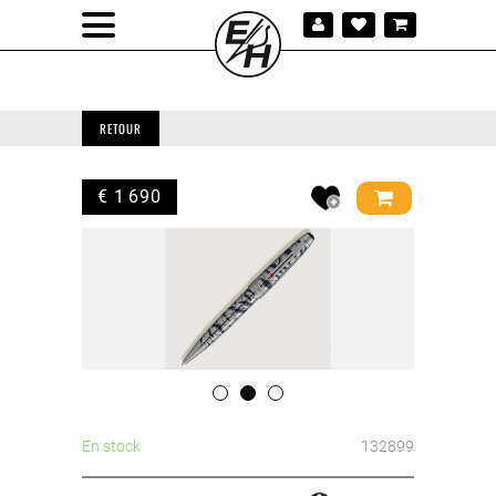
RETOUR
€ 1 690
En stock
132899