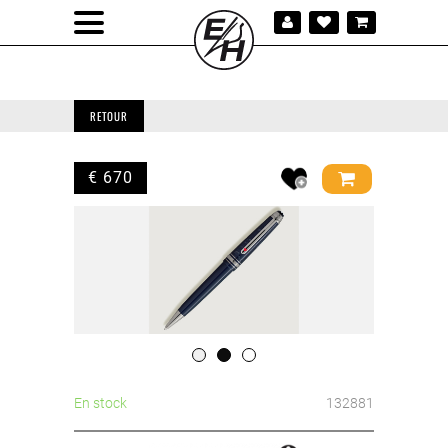
RETOUR
€ 670
En stock
132881