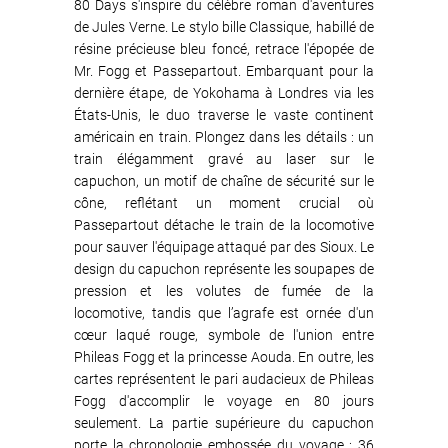
80 Days s'inspire du célèbre roman d'aventures
de Jules Verne. Le stylo bille Classique, habillé de
résine précieuse bleu foncé, retrace l'épopée de
Mr. Fogg et Passepartout. Embarquant pour la
dernière étape, de Yokohama à Londres via les
États-Unis, le duo traverse le vaste continent
américain en train. Plongez dans les détails : un
train élégamment gravé au laser sur le
capuchon, un motif de chaîne de sécurité sur le
cône, reflétant un moment crucial où
Passepartout détache le train de la locomotive
pour sauver l'équipage attaqué par des Sioux. Le
design du capuchon représente les soupapes de
pression et les volutes de fumée de la
locomotive, tandis que l’agrafe est ornée d'un
cœur laqué rouge, symbole de l'union entre
Phileas Fogg et la princesse Aouda. En outre, les
cartes représentent le pari audacieux de Phileas
Fogg d'accomplir le voyage en 80 jours
seulement. La partie supérieure du capuchon
porte la chronologie embossée du voyage : 36