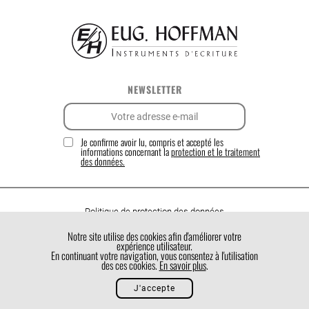
NEWSLETTER
Je confirme avoir lu, compris et accepté les
informations concernant la
protection et le traitement
des données.
Politique de protection des données
Politique de cookies
Notre site utilise des cookies afin d'améliorer votre
expérience utilisateur.
Conditions générales de vente
En continuant votre navigation, vous consentez à l'utilisation
des ces cookies.
En savoir plus
.
J'accepte
Made by