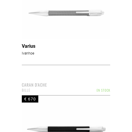
Varius
Ivanhoe
CARAN D'ACHE
BILLE
EN STOCK
€ 670