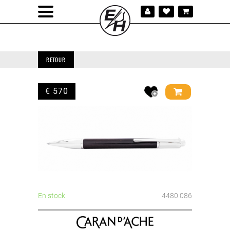
RETOUR
€ 570
En stock
4480.086