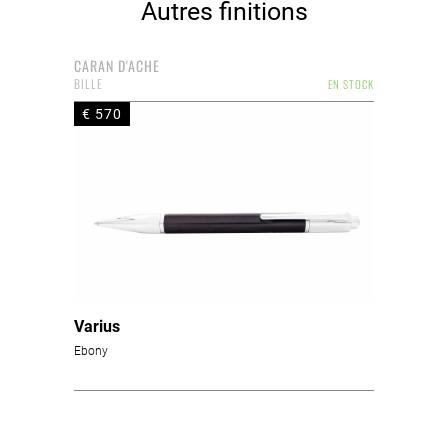
Autres finitions
CARAN D'ACHE
BILLE
EN STOCK
€ 570
Varius
Ebony