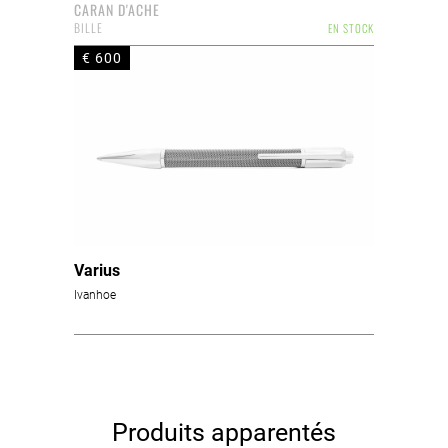
CARAN D'ACHE
BILLE
EN STOCK
€ 600
Varius
Ivanhoe
Produits apparentés