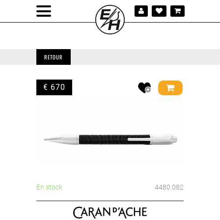
RETOUR
€ 670
En stock
4480.082