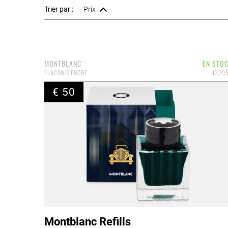
Trier par :
Prix
MONTBLANC
EN STO
FLACON D'ENCRE
1329
€ 50
Montblanc Refills