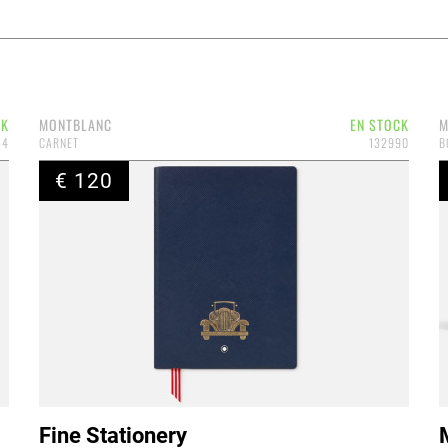
CK
MONTBLANC
EN STOCK
M
54
CARNET
132990
B
€ 120
Fine Stationery