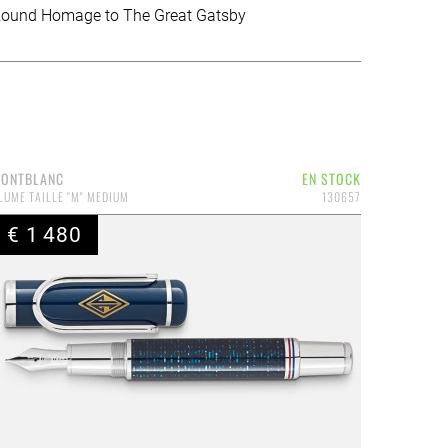
ound Homage to The Great Gatsby
ONTBLANC
EN STOCK
LUME TAILLE "M" MEDIUM
130657
€ 1 480