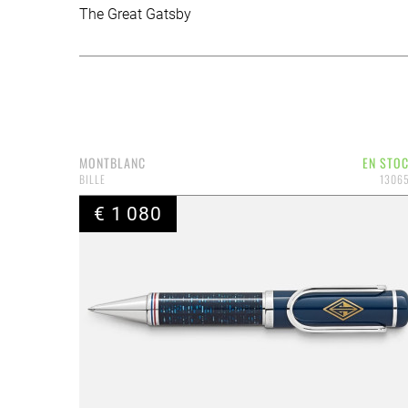
The Great Gatsby
MONTBLANC
EN STO
BILLE
1306
€ 1 080