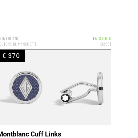
ONTBLANC
EN STOCK
OUTONS DE MANCHETTE
132981
€ 370
Montblanc Cuff Links