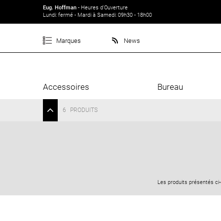
Eug. Hoffman
- Heures d'Ouverture
Lundi: fermé - Mardi à Samedi: 09h30 - 18h00
Marques
News
Accessoires
Bureau
6
PRODUITS
Les produits présentés ci