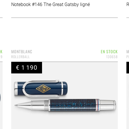
Notebook #146 The Great Gatsby ligné
R
CK
MONTBLANC
EN STOCK
M
59
ROLLERBALL
130658
P
€ 1 190