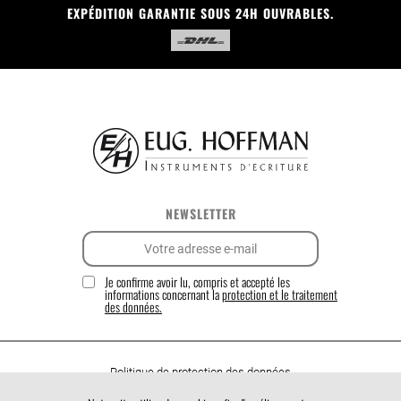
EXPÉDITION GARANTIE SOUS 24H OUVRABLES.
NEWSLETTER
Je confirme avoir lu, compris et accepté les
informations concernant la
protection et le traitement
des données.
Politique de protection des données
Politique de cookies