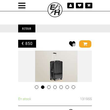
RETOUR
€ 850
En stock
131955