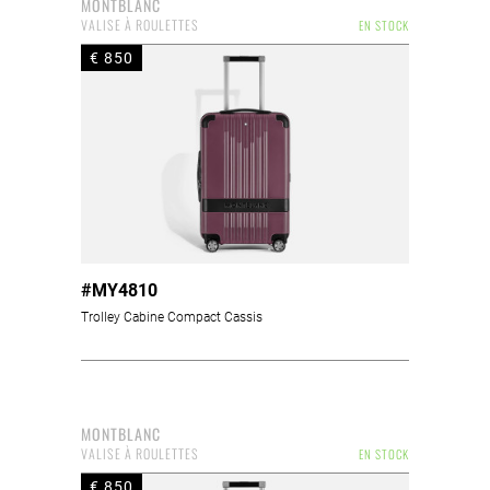
MONTBLANC
VALISE À ROULETTES
EN STOCK
€ 850
#MY4810
Trolley Cabine Compact Cassis
MONTBLANC
VALISE À ROULETTES
EN STOCK
€ 850