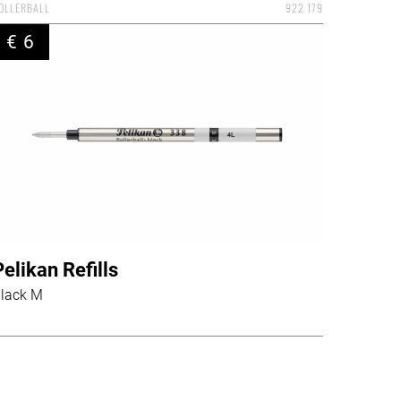
OLLERBALL
922 179
€ 6
Pelikan Refills
lack M