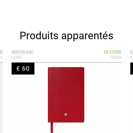
Produits apparentés
CK
MONTBLANC
EN STOCK
G
74
CARNET
118039
C
€ 60