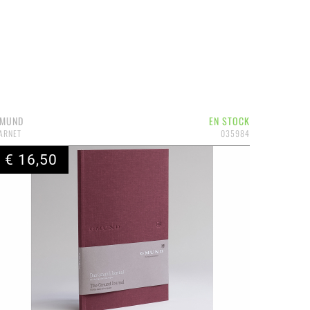
MUND
EN STOCK
ARNET
035984
€ 16,50