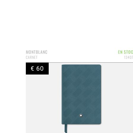
MONTBLANC
EN STO
CARNET
1340
€ 60