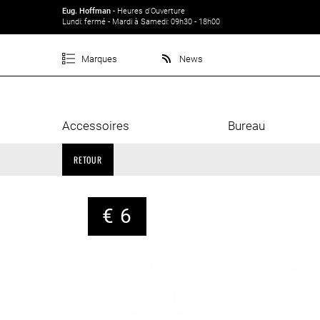
Eug. Hoffman
- Heures d'Ouverture
Lundi: fermé - Mardi à Samedi: 09h30 - 18h00
Marques
News
Accessoires
Bureau
RETOUR
€ 6