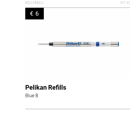
ROLLERBALL
977 4
€ 6
Pelikan Refills
Blue B