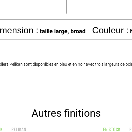
mension :
Couleur :
taille large, broad
N
lers Pelikan sont disponibles en bleu et en noir avec trois largeurs de point
Autres finitions
CK
PELIKAN
EN STOCK
P