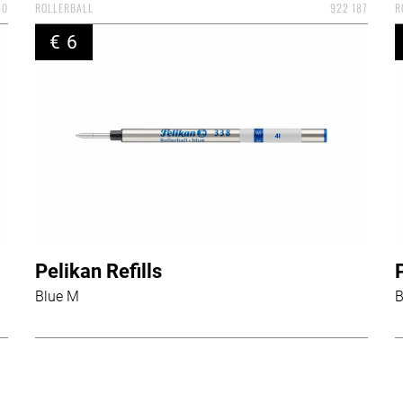
70
ROLLERBALL
922 187
R
€ 6
Pelikan Refills
Blue M
B