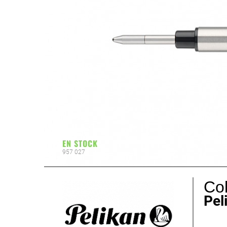
EN STOCK
957 027
Col
Pel