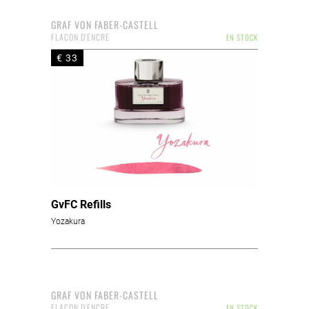
GRAF VON FABER-CASTELL
FLACON D'ENCRE
EN STOCK
€ 33
GvFC Refills
Yozakura
GRAF VON FABER-CASTELL
FLACON D'ENCRE
EN STOCK