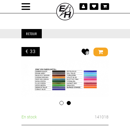
RETOUR
€ 33
En stock
141018