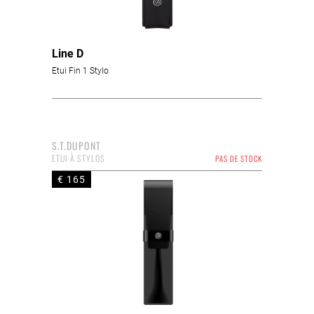
Line D
Etui Fin 1 Stylo
S.T.DUPONT
ETUI À STYLOS
PAS DE STOCK
€ 165