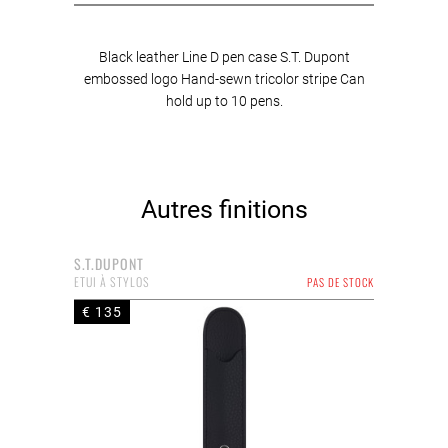
Black leather Line D pen case S.T. Dupont
embossed logo Hand-sewn tricolor stripe Can
hold up to 10 pens.
Autres finitions
S.T.DUPONT
ETUI À STYLOS
PAS DE STOCK
€ 135