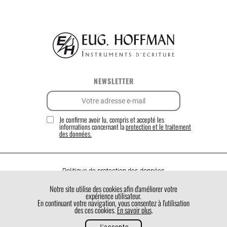
NEWSLETTER
Je confirme avoir lu, compris et accepté les
informations concernant la
protection et le traitement
des données.
Politique de protection des données
Politique de cookies
Notre site utilise des cookies afin d'améliorer votre
expérience utilisateur.
Conditions générales de vente
En continuant votre navigation, vous consentez à l'utilisation
des ces cookies.
En savoir plus
.