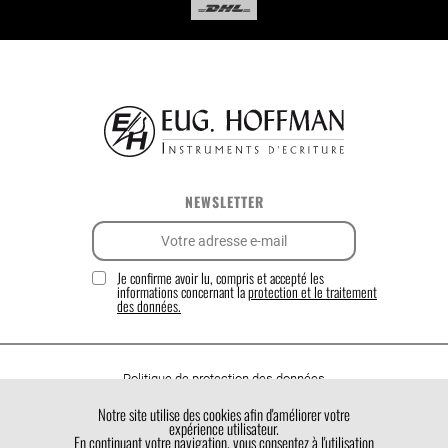
NEWSLETTER
Je confirme avoir lu, compris et accepté les
informations concernant la
protection et le traitement
des données.
Politique de protection des données
Politique de cookies
Notre site utilise des cookies afin d'améliorer votre
expérience utilisateur.
Conditions générales de vente
En continuant votre navigation, vous consentez à l'utilisation