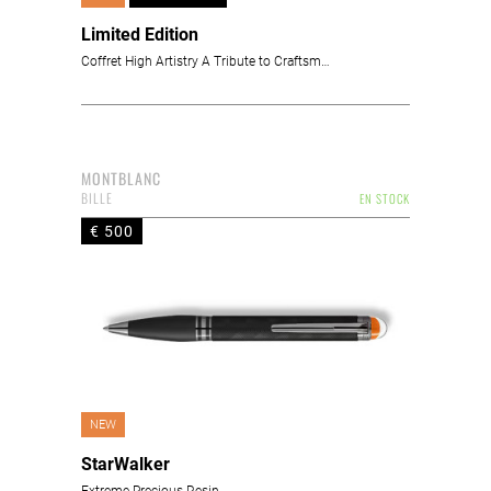
Limited Edition
Coffret High Artistry A Tribute to Craftsmanship Édition Limitée 1994
MONTBLANC
BILLE
EN STOCK
€ 500
NEW
StarWalker