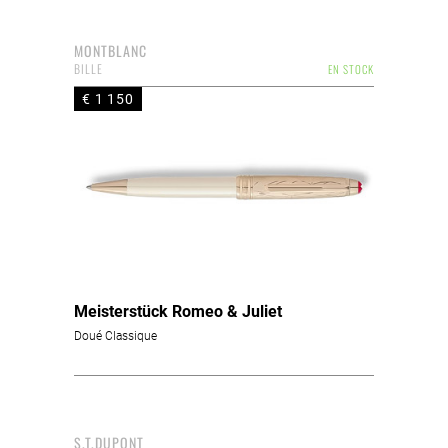
MONTBLANC
BILLE
EN STOCK
€ 1 150
Meisterstück Romeo & Juliet
Doué Classique
S.T.DUPONT