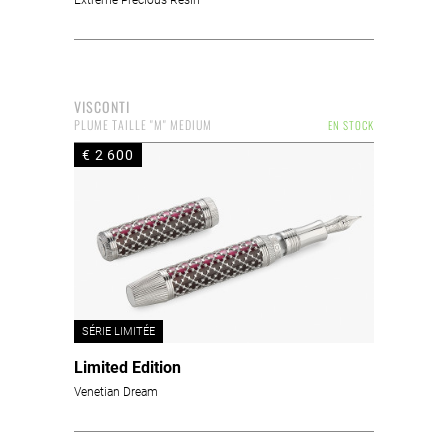
Extreme Precious Resin
VISCONTI
PLUME TAILLE "M" MEDIUM
EN STOCK
€ 2 600
SÉRIE LIMITÉE
Limited Edition
Venetian Dream