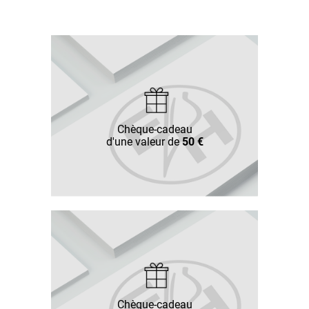
Chèque-cadeau
d'une valeur de
50 €
Chèque-cadeau