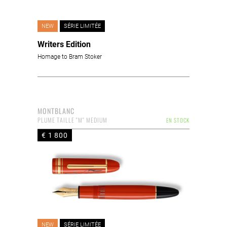
NEW
SÉRIE LIMITÉE
Writers Edition
Homage to Bram Stoker
MONTBLANC
PLUME TAILLE "M" MEDIUM
EN STOCK
€ 1 800
NEW
SÉRIE LIMITÉE