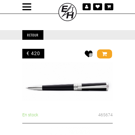
RETOUR
€ 420
En stock
465674