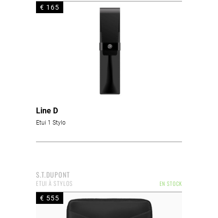
€ 165
Line D
Etui 1 Stylo
S.T.DUPONT
ETUI À STYLOS
EN STOCK
€ 555