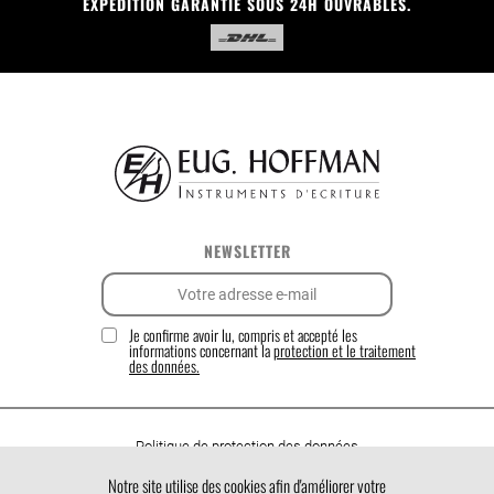
EXPÉDITION GARANTIE SOUS 24H OUVRABLES.
NEWSLETTER
Je confirme avoir lu, compris et accepté les
informations concernant la
protection et le traitement
des données.
Politique de protection des données
Politique de cookies
Notre site utilise des cookies afin d'améliorer votre