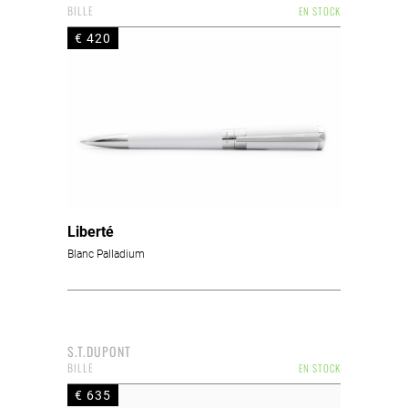
BILLE
EN STOCK
€ 420
Liberté
Blanc Palladium
S.T.DUPONT
BILLE
EN STOCK
€ 635