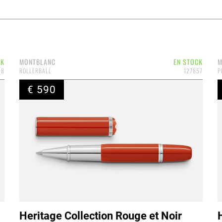
CK
MONTBLANC
EN STOCK
M
58
ROLLERBALL
127857
P
€ 590
Heritage Collection Rouge et Noir