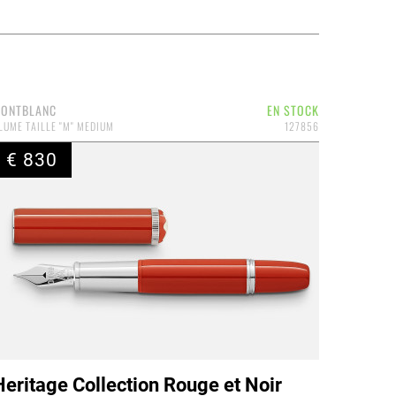
ONTBLANC
EN STOCK
LUME TAILLE "M" MEDIUM
127856
€ 830
Heritage Collection Rouge et Noir