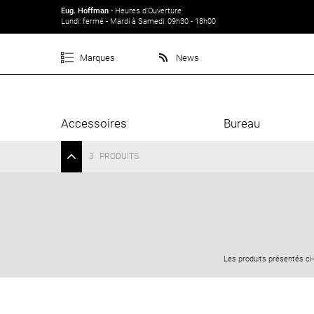
Eug. Hoffman
- Heures d'Ouverture
Lundi: fermé - Mardi à Samedi: 09h30 - 18h00
Marques
News
Accessoires
Bureau
3
PRODUITS
Les produits présentés ci