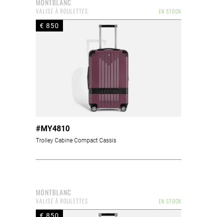
MONTBLANC
VALISE À ROULETTES
EN STOCK
€ 850
#MY4810
Trolley Cabine Compact Cassis
MONTBLANC
VALISE À ROULETTES
EN STOCK
€ 850