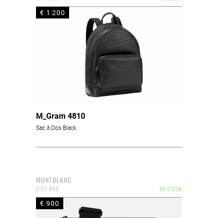
€ 1 200
M_Gram 4810
Sac à Dos Black
MONTBLANC
CITY BAG
EN STOCK
€ 900