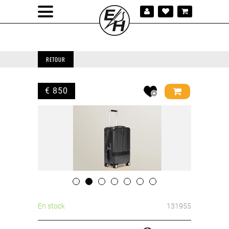
RETOUR
€ 850
En stock
131955