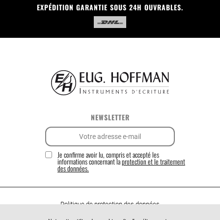
EXPÉDITION GARANTIE SOUS 24H OUVRABLES.
NEWSLETTER
Je confirme avoir lu, compris et accepté les
informations concernant la
protection et le traitement
des données.
Politique de protection des données
Politique de cookies