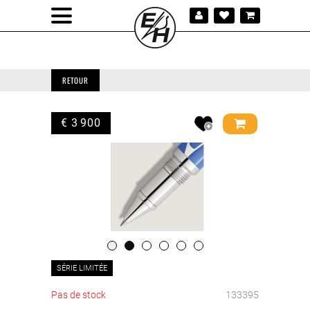
RETOUR
€ 3 900
SÉRIE LIMITÉE
Pas de stock
133395