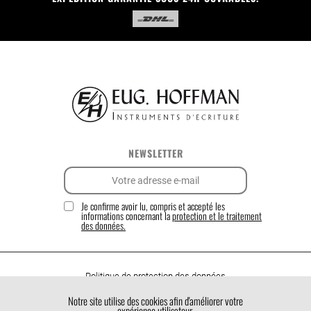
NEWSLETTER
Je confirme avoir lu, compris et accepté les
informations concernant la
protection et le traitement
des données.
Politique de protection des données
Politique de cookies
Notre site utilise des cookies afin d'améliorer votre
expérience utilisateur.