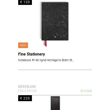
€ 120
NEW
Fine Stationery
Notebook #146 ligné Homage to Bram Stoker
MONTBLANC
ETUI À STYLOS
EN STOCK
€ 220