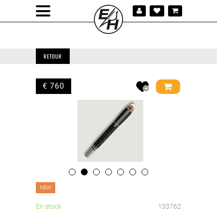
RETOUR
€ 760
NEW
En stock
133762