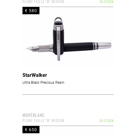
PLUME TAILLE "M" MEDIUM
EN STOCK
€ 580
StarWalker
Ultra Black Precious Resin
MONTBLANC
PLUME TAILLE "M" MEDIUM
EN STOCK
€ 650