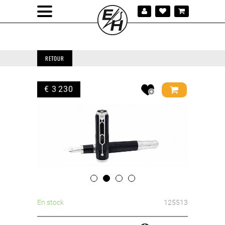
RETOUR
€ 3 230
En stock
125513