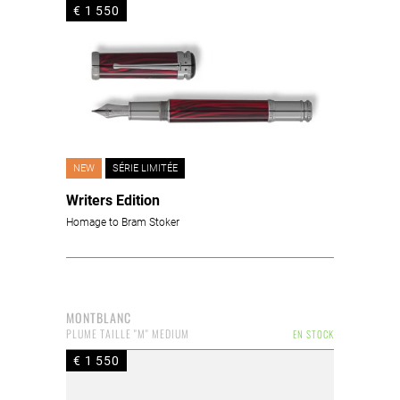
€ 1 550
NEW
SÉRIE LIMITÉE
Writers Edition
Homage to Bram Stoker
MONTBLANC
PLUME TAILLE "M" MEDIUM
EN STOCK
€ 1 550