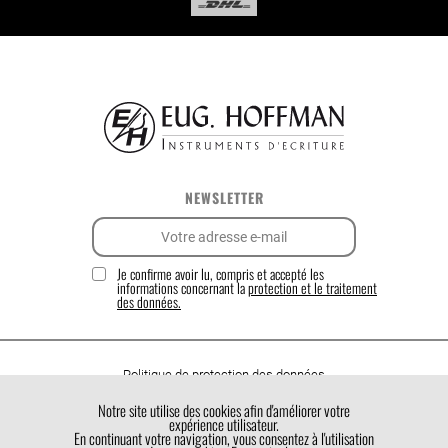
NEWSLETTER
Je confirme avoir lu, compris et accepté les
informations concernant la
protection et le traitement
des données.
Politique de protection des données
Politique de cookies
Notre site utilise des cookies afin d'améliorer votre
expérience utilisateur.
Conditions générales de vente
En continuant votre navigation, vous consentez à l'utilisation