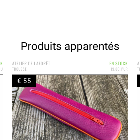
Produits apparentés
CK
ATELIER DE LAFORÊT
EN STOCK
A
OU
TROUSSE
19.80_PUR
T
€ 55