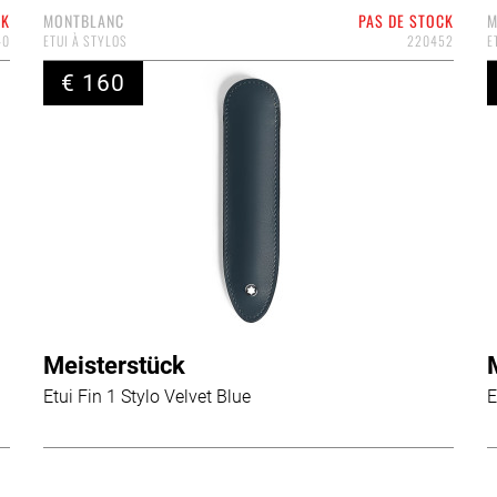
CK
MONTBLANC
PAS DE STOCK
M
40
ETUI À STYLOS
220452
E
€ 160
Meisterstück
Etui Fin 1 Stylo Velvet Blue
E