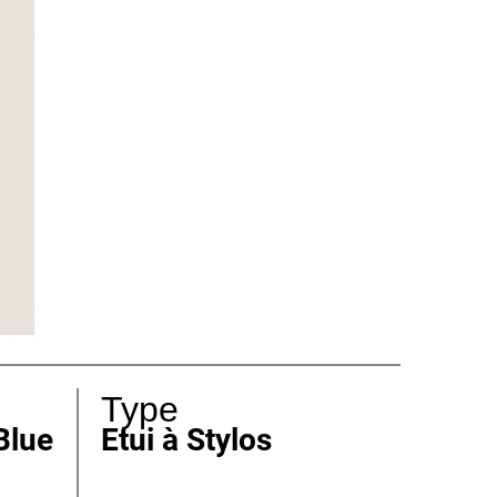
Type
 Blue
Etui à Stylos