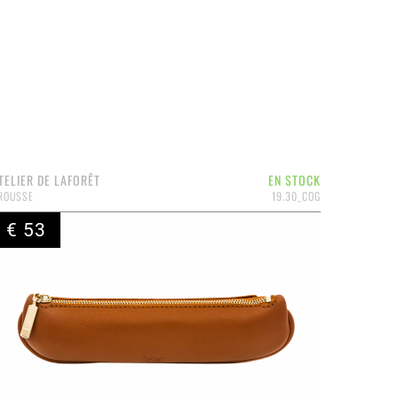
TELIER DE LAFORÊT
EN STOCK
ROUSSE
19.30_COG
€ 53