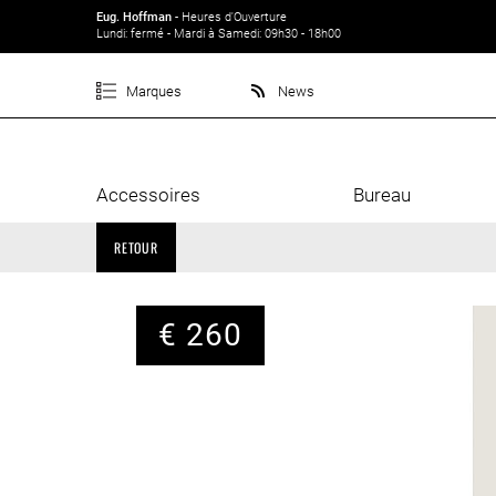
Eug. Hoffman
- Heures d'Ouverture
Lundi: fermé - Mardi à Samedi: 09h30 - 18h00
Marques
News
Accessoires
Bureau
RETOUR
€ 260