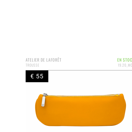
ATELIER DE LAFORÊT
EN STO
TROUSSE
19.20_M
€ 55