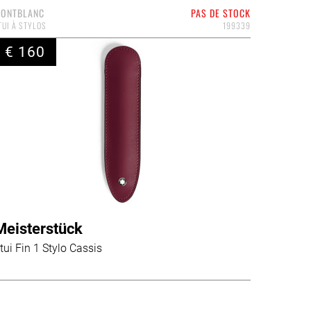
ONTBLANC
PAS DE STOCK
TUI À STYLOS
199339
€ 160
Meisterstück
tui Fin 1 Stylo Cassis