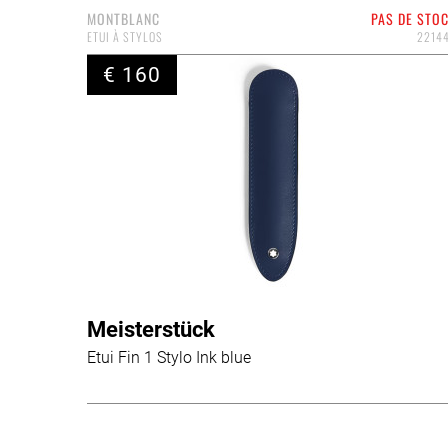
MONTBLANC
PAS DE STO
ETUI À STYLOS
2214
€ 160
Meisterstück
Etui Fin 1 Stylo Ink blue