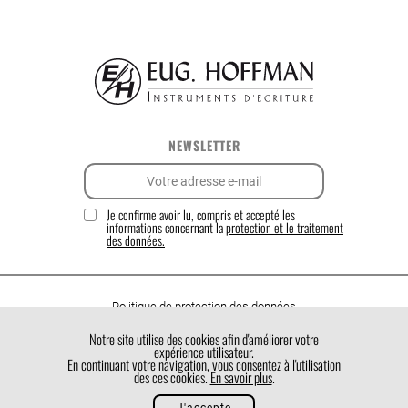
NEWSLETTER
Je confirme avoir lu, compris et accepté les
informations concernant la
protection et le traitement
des données.
Politique de protection des données
Politique de cookies
Notre site utilise des cookies afin d'améliorer votre
expérience utilisateur.
Conditions générales de vente
En continuant votre navigation, vous consentez à l'utilisation
des ces cookies.
En savoir plus
.